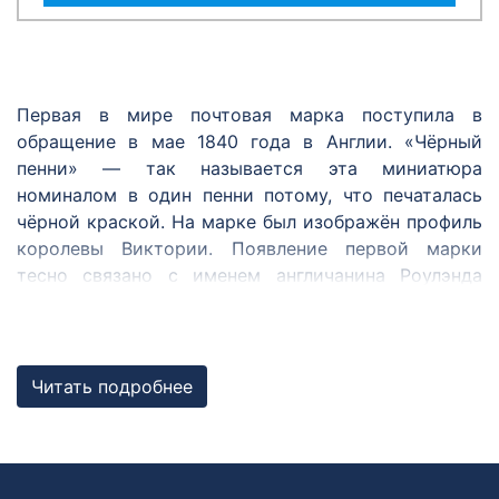
Первая в мире почтовая марка поступила в
обращение в мае 1840 года в Англии. «Чёрный
пенни» — так называется эта миниатюра
номиналом в один пенни потому, что печаталась
чёрной краской. На марке был изображён профиль
королевы Виктории. Появление первой марки
тесно связано с именем англичанина Роулэнда
Хилла. Он был одним из первых, кто предложил
ввести удобный и единый для всех способ оплаты
почтовой корреспонденции — знак с указанием
цены почтовой услуги, наклеивающийся на
Читать подробнее
конверт. И оказался первым, кому удалось идею,
витавшую в воздухе, воплотить в жизнь.
После Великобритании марки появились в