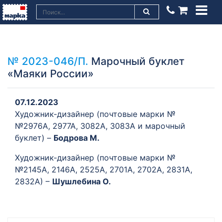
№ 2023-046/П.
Марочный буклет
«Маяки России»
07.12.2023
Художник-дизайнер (почтовые марки №
№2976А, 2977А, 3082А, 3083А и марочный
буклет) –
Бодрова М.
Художник-дизайнер (почтовые марки №
№2145А, 2146А, 2525А, 2701А, 2702А, 2831А,
2832А) –
Шушлебина О.