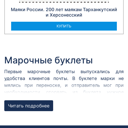
Маяки России. 200 лет маякам Тарханкутский
и Херсонесский
КУПИТЬ
Марочные буклеты
Первые марочные буклеты выпускались для
удобства клиентов почты. В буклете марки не
мялись при переноске, и отправитель мог при
необходимости оторвать из буклета нужное
количество марок для оплаты услуг почтовой
связи.
Читать подробнее
Сегодня марочный буклет — брошюра с
почтовыми марками с информационными