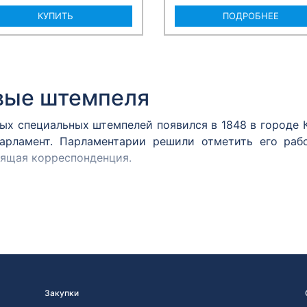
КУПИТЬ
ПОДРОБНЕЕ
вые штемпеля
вых специальных штемпелей появился в 1848 в городе
арламент. Парламентарии решили отметить его раб
дящая корреспонденция.
м принято считать почтовый штемпель Политехничес
 им. А.С. Попова хранится оттиск штемпеля, сделан
2 года.
ня
марку в день ее официального выхода, является штем
вых знаков почтовой оплаты значительно увеличивае
Закупки