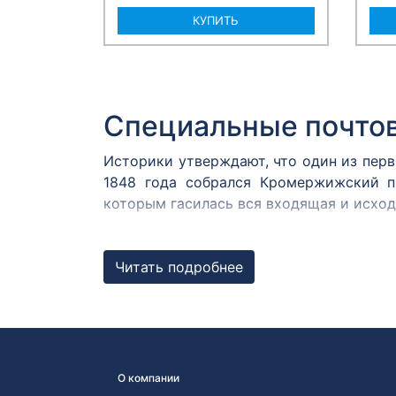
КУПИТЬ
Специальные почто
Историки утверждают, что один из пер
1848 года собрался Кромержижский п
которым гасилась вся входящая и исхо
В России первым специальным штемпеле
1872 году. В Центральном музее связи
Читать подробнее
Известны оттиски с датой 12 августа 187
Штемпель первого д
Любой штемпель, погасивший почтовую 
США заметили, что в день выпуска но
О компании