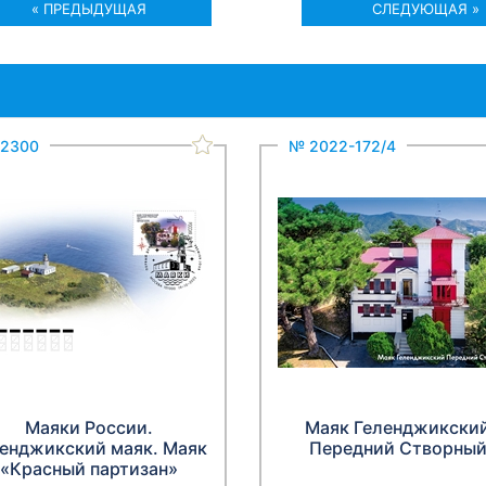
« ПРЕДЫДУЩАЯ
СЛЕДУЮЩАЯ »
2300
№ 2022-172/4
Маяки России.
Маяк Геленджикски
енджикский маяк. Маяк
Передний Створны
«Красный партизан»