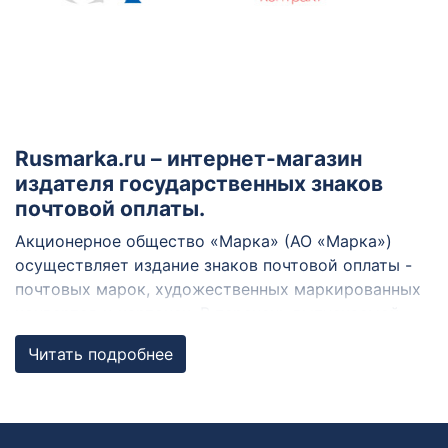
Rusmarka.ru – интернет-магазин
издателя государственных знаков
почтовой оплаты.
Акционерное общество «Марка» (АО «Марка»)
осуществляет издание знаков почтовой оплаты -
почтовых марок, художественных маркированных
конвертов и карточек. В перечень выпускаемой
продукции также входят открытки,
Читать подробнее
филателистические наборы, буклеты, каталоги. В
нашем интернет-магазине мы предлагаем полный
ассортимент почтовых марок, конвертов и
карточек, а также принадлежности для