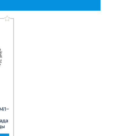
941–
ада
ды