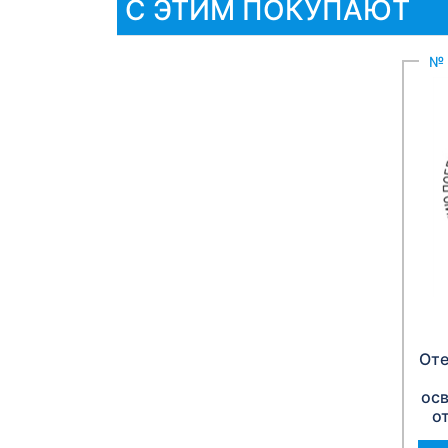
С ЭТИМ ПОКУПАЮТ
№ 
Оте
ос
о