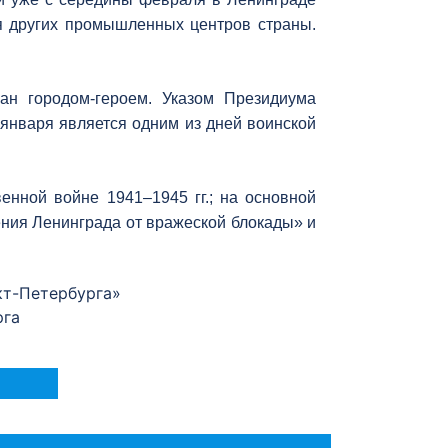
я других промышленных центров страны.
ан городом-героем. Указом Президиума
января является одним из дней воинской
нной войне 1941–1945 гг.; на основной
ения Ленинграда от вражеской блокады» и
кт-Петербурга»
рга