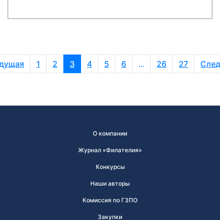
дущая
1
2
3
4
5
6
...
26
27
Сле
О компании
Журнал «Филателия»
Конкурсы
Наши авторы
Комиссия по ГЗПО
Закупки