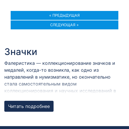
« ПРЕДЫДУЩАЯ
СЛЕДУЮЩАЯ »
Значки
Фалеристика — коллекционирование значков и
медалей, когда-то возникла, как одно из
направлений в нумизматике, но окончательно
стала самостоятельным видом
коллекционирования и научных исследований в
семидесятых годах прошлого века.
Читать подробнее
Термин «фалеристика» произошёл от латинского
«falerae, phalerae» (фале́ра, мн. ч.; — металлические
украшения, служившие воинскими знаками