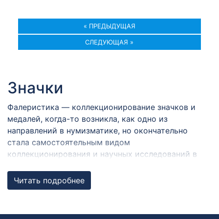
« ПРЕДЫДУЩАЯ
СЛЕДУЮЩАЯ »
Значки
Фалеристика — коллекционирование значков и
медалей, когда-то возникла, как одно из
направлений в нумизматике, но окончательно
стала самостоятельным видом
коллекционирования и научных исследований в
семидесятых годах прошлого века.
Читать подробнее
Термин «фалеристика» произошёл от латинского
«falerae, phalerae» (фале́ра, мн. ч.; — металлические
украшения, служившие воинскими знаками