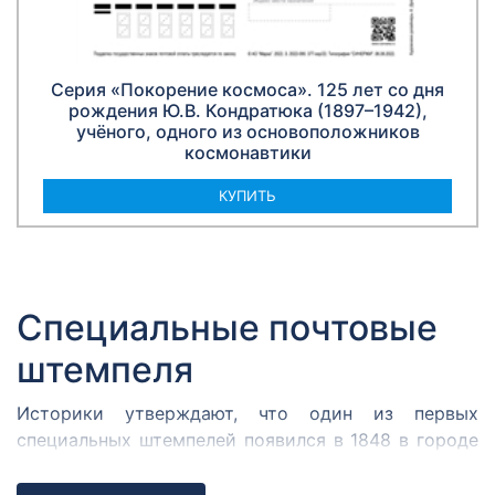
Серия «Покорение космоса». 125 лет со дня
рождения Ю.В. Кондратюка (1897–1942),
учёного, одного из основоположников
космонавтики
КУПИТЬ
Специальные почтовые
штемпеля
Историки утверждают, что один из первых
специальных штемпелей появился в 1848 в городе
Кромержиже. Здесь во время революции 1848 года
собрался Кромержижский парламент.