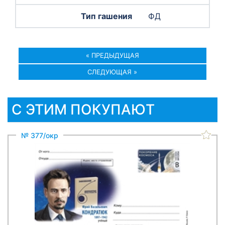
ФД
« ПРЕДЫДУЩАЯ
СЛЕДУЮЩАЯ »
С ЭТИМ ПОКУПАЮТ
№ 377/окр