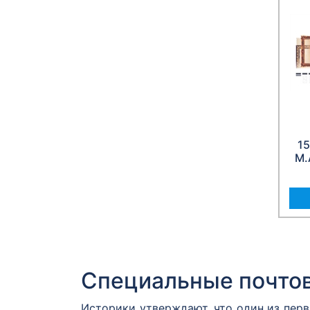
15
М.
Специальные почто
Историки утверждают, что один из пер