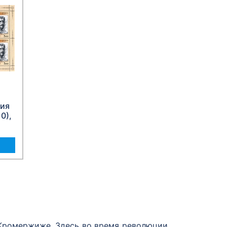
ния
0),
 Кромержиже. Здесь во время революции