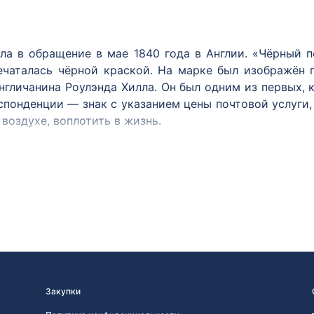
ла в обращение в мае 1840 года в Англии. «Чёрный 
ечаталась чёрной краской. На марке был изображён
нгличанина Роулэнда Хилла. Он был одним из первых,
спонденции — знак с указанием цены почтовой услуги,
воздухе, воплотить в жизнь.
 в Бразилии (1843 год), в ряде швейцарских кантонов
через два года — во Франции. К 1857 году марки издав
на в почтовое обращение 1 января 1858 года. В цент
 орёл, под гербом эмблема почтового ведомства — 
овальная рамка с надписью: «Почтовая марка» и «10 к
и был создан старшим гравёром Экспедиции заготовле
тем, что марки были разосланы в почтовые отделения 
Закупки
ажениями не выпускалось. Сегодня марки России и