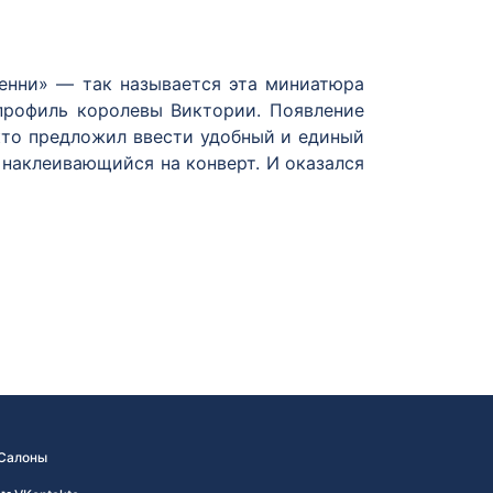
пенни» — так называется эта миниатюра
 профиль королевы Виктории. Появление
 кто предложил ввести удобный и единый
 наклеивающийся на конверт. И оказался
 — в Цюрихе, Женеве, Базеле — в 1843–
ались уже в 60 странах.
ре почтовой марки был размещён овал, в
два скрещённых почтовых рожка. Вокруг
оп. за лот», что обозначило цену марки.
ния государственных бумаг (в наши дни
заранее, реальное почтовое обращение их
Салоны
меют разнообразные сюжеты и выпуски