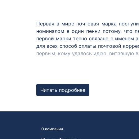
Первая в мире почтовая марка поступи
номиналом в один пенни потому, что п
первой марки тесно связано с именем а
для всех способ оплаты почтовой корре
первым, кому удалось идею, витавшую в 
После Великобритании марки появились
1845 годах, в США — в 1847 году, и ещё 
В России первая почтовая марка выпуще
Читать подробнее
нём государственный герб — двуглавый
центральной части рисунка расположена 
Рисунок первой русской почтовой марк
АО «Гознак») Ф.М. Кеплером. В связи с 
началось в декабре 1857 года.
О компании
До 1883 года марок с другими изобр