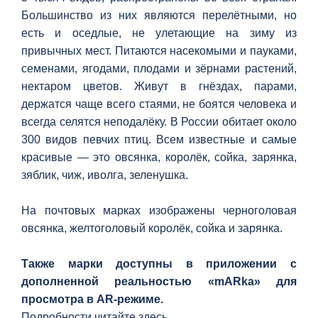
Большинство из них являются перелётными, но
есть и оседлые, не улетающие на зиму из
привычных мест. Питаются насекомыми и пауками,
семенами, ягодами, плодами и зёрнами растений,
нектаром цветов. Живут в гнёздах, парами,
держатся чаще всего стаями, не боятся человека и
всегда селятся неподалёку. В России обитает около
300 видов певчих птиц. Всем известные и самые
красивые — это овсянка, королёк, сойка, зарянка,
зяблик, чиж, иволга, зеленушка.
На почтовых марках изображены черноголовая
овсянка, желтоголовый королёк, сойка и зарянка.
Также марки доступны в приложении с
дополненной реальностью «mARka» для
просмотра в AR-режиме.
Подробности читайте
здесь
.