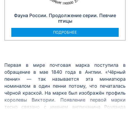
Фауна России. Продолжение серии. Певчие
птицы
ПОДРОБНЕЕ
Первая в мире почтовая марка поступила в
обращение в мае 1840 года в Англии. «Чёрный
пенни» — так называется эта миниатюра
номиналом в один пенни потому, что печаталась
чёрной краской. На марке был изображён профиль
королевы Виктории. Появление первой марки
тесно связано с именем англичанина Роулэнда
Хилла. Он был одним из первых, кто предложил
ввести удобный и единый для всех способ оплаты
почтовой корреспонденции — знак с указанием