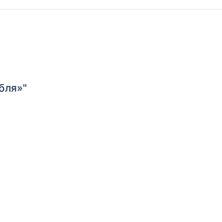
бля»"