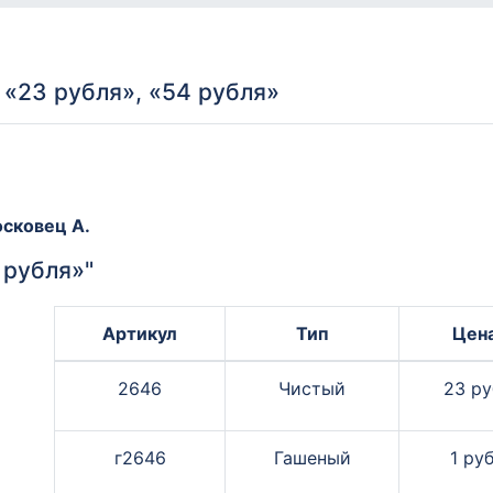
«23 рубля», «54 рубля»
сковец А.
 рубля»"
Артикул
Тип
Цен
2646
Чистый
23 ру
г2646
Гашеный
1 руб