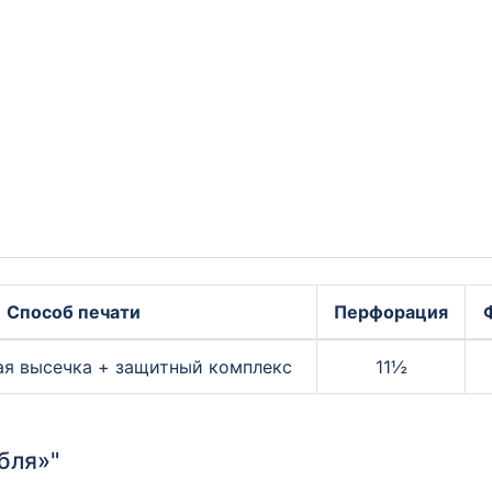
Способ печати
Перфорация
ая высечка + защитный комплекс
11½
бля»"