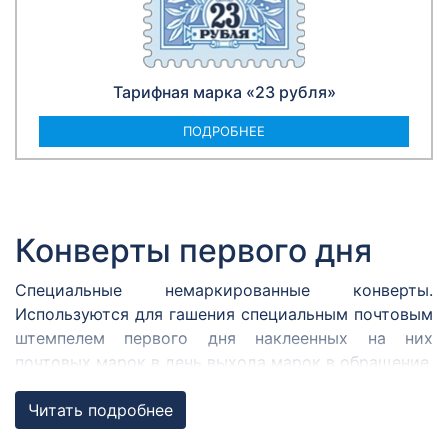
Тарифная марка «23 рубля»
ПОДРОБНЕЕ
Конверты первого дня
Специальные немаркированные конверты.
Используются для гашения специальным почтовым
штемпелем первого дня наклеенных на них
почтовых марок в день выхода марок в обращение.
Изображения на конверте, марке и штемпеле
связаны между собой общей темой. Такие
Читать подробнее
конверты издаются к каждому выпуску.