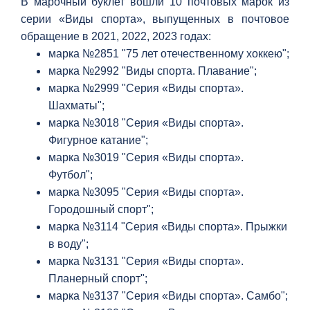
В марочный буклет вошли 10 почтовых марок из
серии «Виды спорта», выпущенных в почтовое
обращение в 2021, 2022, 2023 годах:
марка №2851 "75 лет отечественному хоккею";
марка №
2992
"
Виды спорта. Плавание
";
марка №
2999
"
Серия «Виды спорта».
Шахматы
";
марка №
3018
"
Серия «Виды спорта».
Фигурное катание
";
марка №
3019
"
Серия «Виды спорта».
Футбол
";
марка №
3095
"
Серия «Виды спорта».
Городошный спорт
";
марка №
3114
"
Серия «Виды спорта». Прыжки
в воду
";
марка №
3131
"
Серия «Виды спорта».
Планерный спорт
";
марка №
3137
"
Серия «Виды спорта». Самбо
";