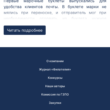
Первые марочные буклеты выпускались для
удобства клиентов почты. В буклете марки не
мялись при переноске, и отправитель мог при
необходимости оторвать из буклета нужное
количество марок для оплаты услуг почтовой
связи.
Читать подробнее
Сегодня марочный буклет — брошюра с
почтовыми марками с информационными
страницами, используется как филателистический
сувенир, а также является одним из предметов в
О компании
филателистических коллекциях.
Журнал «Филателия»
Где купить
Конкурсы
филателистическую
Наши авторы
продукцию и
Комиссия по ГЗПО
принадлежности для
Закупки