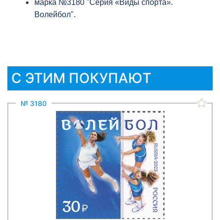
марка №
3180
"
Серия «Виды спорта».
Волейбол
"
.
С ЭТИМ ПОКУПАЮТ
№ 3180