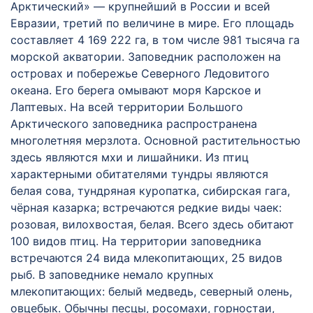
Арктический» — крупнейший в России и всей
Евразии, третий по величине в мире. Его площадь
составляет 4 169 222 га, в том числе 981 тысяча га
морской акватории. Заповедник расположен на
островах и побережье Северного Ледовитого
океана. Его берега омывают моря Карское и
Лаптевых. На всей территории Большого
Арктического заповедника распространена
многолетняя мерзлота. Основной растительностью
здесь являются мхи и лишайники. Из птиц
характерными обитателями тундры являются
белая сова, тундряная куропатка, сибирская гага,
чёрная казарка; встречаются редкие виды чаек:
розовая, вилохвостая, белая. Всего здесь обитают
100 видов птиц. На территории заповедника
встречаются 24 вида млекопитающих, 25 видов
рыб. В заповеднике немало крупных
млекопитающих: белый медведь, северный олень,
овцебык. Обычны песцы, росомахи, горностаи,