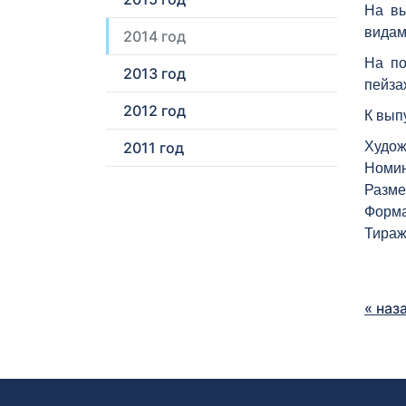
На вы
видам
2014 год
На по
2013 год
пейза
2012 год
К вып
2011 год
Худож
Номин
Разме
Форма
Тираж
« наз