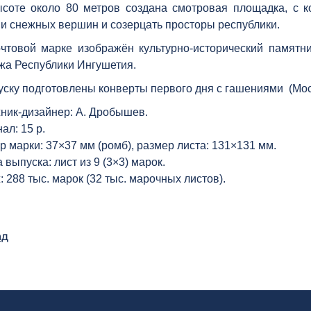
соте около 80 метров создана смотровая площадка, с 
и снежных вершин и созерцать просторы республики.
чтовой марке изображён культурно-исторический памятн
жа Республики Ингушетия.
уску подготовлены конверты первого дня с гашениями (Мос
ник-дизайнер: А. Дробышев.
ал: 15 р.
р марки: 37×37 мм (ромб), размер листа: 131×131 мм.
 выпуска: лист из 9 (3×3) марок.
: 288 тыс. марок (32 тыс. марочных листов).
ад