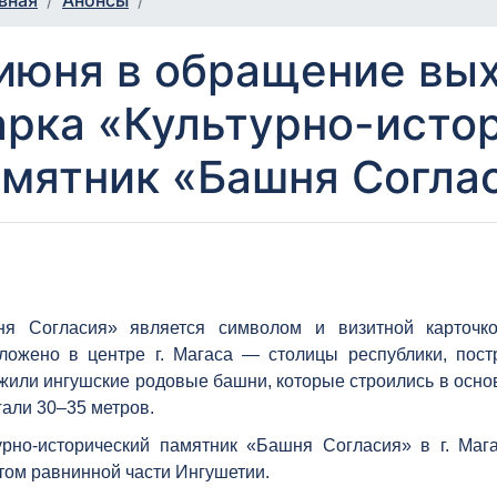
вная
Анонсы
июня в обращение вы
рка «Культурно-исто
мятник «Башня Соглас
я Согласия» является символом и визитной карточко
ложено в центре г. Магаса — столицы республики, пост
жили ингушские родовые башни, которые строились в основ
гали 30–35 метров.
урно-исторический памятник «Башня Согласия» в г. Ма
том равнинной части Ингушетии.