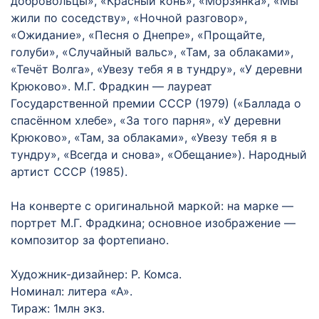
добровольцы», «Красный конь», «Морзянка», «Мы
жили по соседству», «Ночной разговор»,
«Ожидание», «Песня о Днепре», «Прощайте,
голуби», «Случайный вальс», «Там, за облаками»,
«Течёт Волга», «Увезу тебя я в тундру», «У деревни
Крюково». М.Г. Фрадкин — лауреат
Государственной премии СССР (1979) («Баллада о
спасённом хлебе», «За того парня», «У деревни
Крюково», «Там, за облаками», «Увезу тебя я в
тундру», «Всегда и снова», «Обещание»). Народный
артист СССР (1985).
На конверте с оригинальной маркой: на марке —
портрет М.Г. Фрадкина; основное изображение —
композитор за фортепиано.
Художник-дизайнер: Р. Комса.
Номинал: литера «А».
Тираж: 1млн экз.