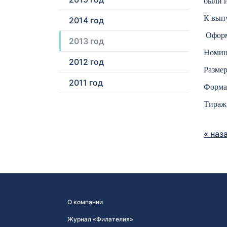
были и
К выпу
2014 год
Оформ
2013 год
Номина
2012 год
Размер
2011 год
Форма 
Тираж:
« наз
О компании
Журнал «Филателия»