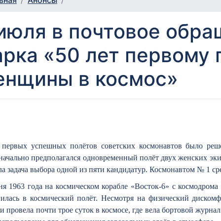
вная
Анонсы
июля в почтовое обр
рка «50 лет первому 
енщины в космос»
 первых успешных полётов советских космонавтов было реше
ачально предполагался одновременный полёт двух женских экип
ла задача выбора одной из пяти кандидатур. Космонавтом № 1 
ня 1963 года на космическом корабле «Восток-6» с космодрома
вилась в космический полёт. Несмотря на физический диском
и провела почти трое суток в космосе, где вела бортовой журна