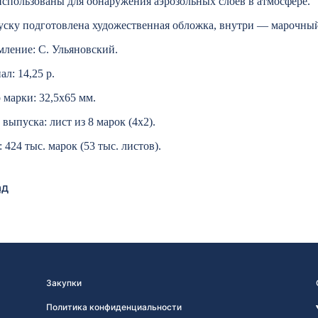
спользованы для обнаружения аэрозольных слоёв в атмосфере.
ску подготовлена художественная обложка, внутри ― марочный 
ление: С. Ульяновский.
л: 14,25 р.
 марки: 32,5х65 мм.
выпуска: лист из 8 марок (4х2).
 424 тыс. марок (53 тыс. листов).
ад
Закупки
Политика конфиденциальности