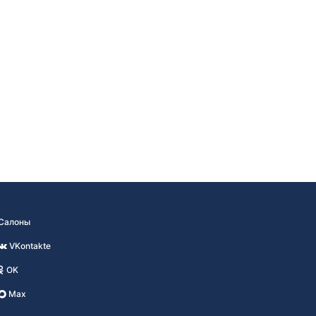
Салоны
VKontakte
OK
Max