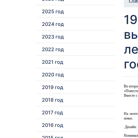
Гла
2025 год
19
2024 год
вы
2023 год
л
2022 год
го
2021 год
2020 год
2019 год
Во второ
«Повести
Вместе с
2018 год
2017 год
На почто
покос.
2016 год
Дизайн: 
Номинал:
2015 год