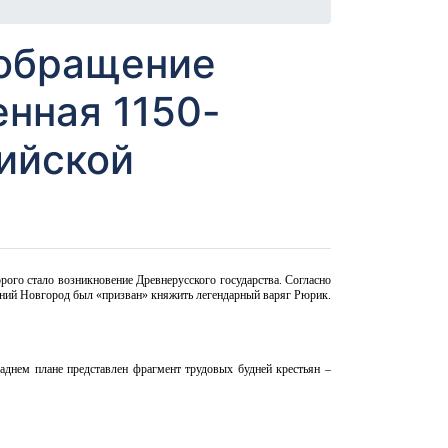
 обращение
нная 1150-
ийской
рого стало возникновение Древнерусского государства. Согласно
евний Новгород был «призван» княжить легендарный варяг Рюрик.
аднем плане представлен фрагмент трудовых будней крестьян –