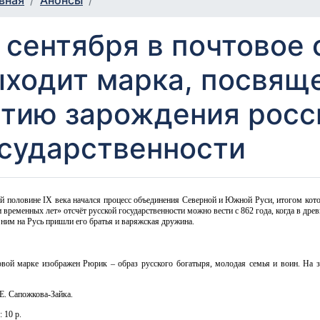
вная
Анонсы
 сентября в почтовое
ходит марка, посвяще
етию зарождения росс
сударственности
й половине IX века начался процесс объединения Северной и Южной Руси, итогом кото
 временных лет» отсчёт русской государственности можно вести с 862 года, когда в др
 ним на Русь пришли его братья и варяжская дружина.
вой марке изображен Рюрик – образ русского богатыря, молодая семья и воин. На з
Е. Сапожкова-Зайка.
 10 р.