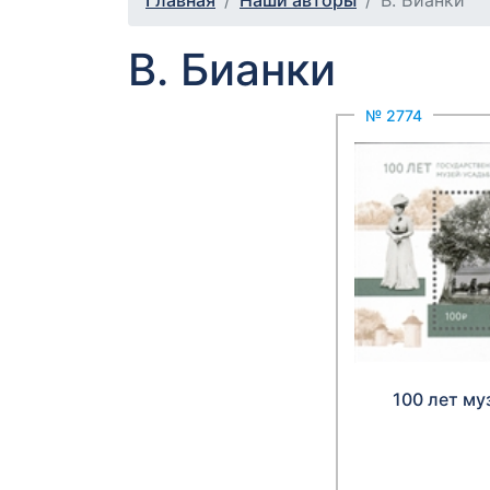
Главная
Наши авторы
В. Бианки
В. Бианки
№ 2774
100 лет му