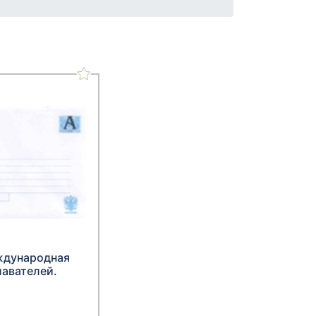
еждународная
лавателей.