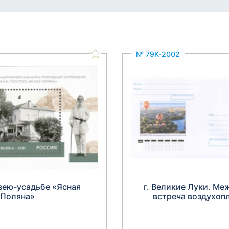
№ 79К-2002
зею-усадьбе «Ясная
г. Великие Луки. М
Поляна»
встреча воздухоп