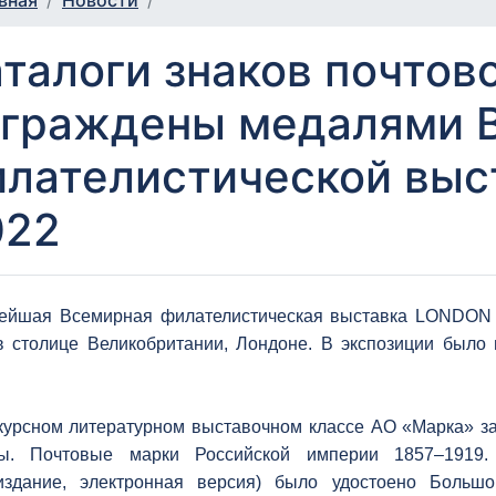
вная
Новости
талоги знаков почтов
аграждены медалями 
илателистической вы
022
ейшая Всемирная филателистическая выставка LONDON 
в столице Великобритании, Лондоне. В экспозиции было 
курсном литературном выставочном классе АО «Марка» за
ты. Почтовые марки Российской империи 1857–191
издание, электронная версия) было удостоено Больш