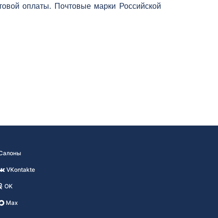
товой оплаты. Почтовые марки Российской
Салоны
VKontakte
OK
Max