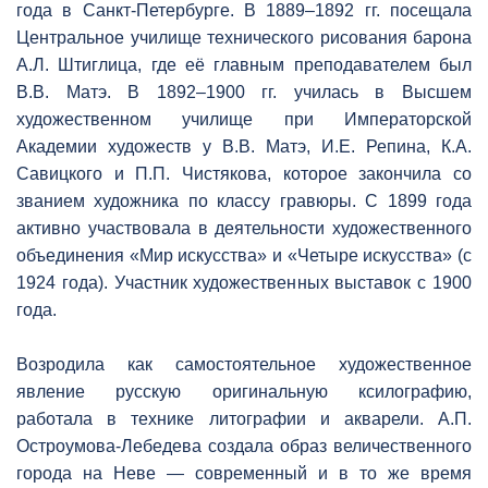
года в Санкт-Петербурге. В 1889–1892 гг. посещала
Центральное училище технического рисования барона
А.Л. Штиглица, где её главным преподавателем был
В.В. Матэ. В 1892–1900 гг. училась в Высшем
художественном училище при Императорской
Академии художеств у В.В. Матэ, И.Е. Репина, К.А.
Савицкого и П.П. Чистякова, которое закончила со
званием художника по классу гравюры. С 1899 года
активно участвовала в деятельности художественного
объединения «Мир искусства» и «Четыре искусства» (с
1924 года). Участник художественных выставок с 1900
года.
Возродила как самостоятельное художественное
явление русскую оригинальную ксилографию,
работала в технике литографии и акварели. А.П.
Остроумова-Лебедева создала образ величественного
города на Неве — современный и в то же время