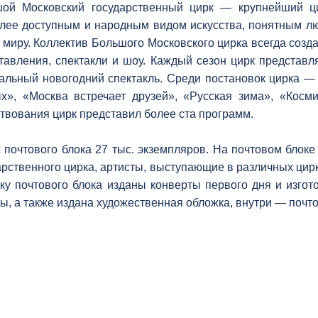
ой Московский государственный цирк — крупнейший ц
лее доступным и народным видом искусства, понятным л
 миру. Коллектив Большого Московского цирка всегда созд
тавления, спектакли и шоу. Каждый сезон цирк представл
альный новогодний спектакль. Среди постановок цирка —
х», «Москва встречает друзей», «Русская зима», «Косми
твования цирк представил более ста программ.
 почтового блока 27 тыс. экземпляров. На почтовом блок
арственного цирка, артисты, выступающие в различных цир
ку почтового блока изданы конверты первого дня и изго
ы, а также издана художественная обложка, внутри — почто