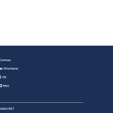
Салоны
VKontakte
OK
Max
tilekt.NET