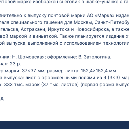
чтовой марке изображён снеговик в шапке-ушанке с г
нительно к выпуску почтовой марки АО «Марка» издан
еля специального гашения для Москвы, Санкт-Петербур
гельска, Астрахани, Иркутска и Новосибирска, а так
вой маркой и виньеткой. Также планируется издание 
й выпуска, выполненной с использованием технологии
ник: Н. Шомовская; оформление: В. Затологина.
ал: 23 р.
р марки: 37×37 мм; размер листа: 152,4×152,4 мм.
 выпуска: лист с оформленными полями из 9 (3×3) ма
: 333 тыс. марок (37 тыс. листов) (первая форма выпус
ад