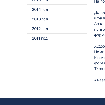
На по
2014 год
Допол
штемп
2013 год
Архан
2012 год
почто
формо
2011 год
Худож
Номин
Разме
Форма
Тираж
« наз