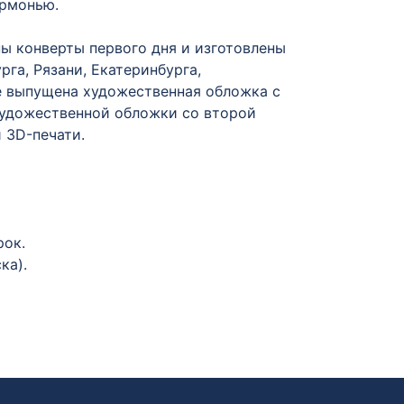
армонью.
ы конверты первого дня и изготовлены
га, Рязани, Екатеринбурга,
же выпущена художественная обложка с
художественной обложки со второй
 3D-печати.
рок.
ка).