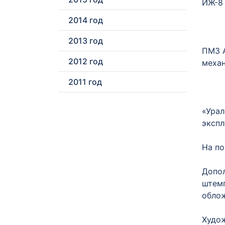
ИЖ-8 
2014 год
2013 год
ПМЗ А
2012 год
механ
2011 год
«Урал
экспл
На по
Допол
штемп
облож
Худож