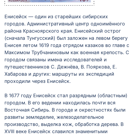
Енисейск — один из старейших сибирских
городов. Административный центр одноимённого
района Красноярского края. Енисейский острог
(сначала Тунгусский) был заложен на левом берегу
Енисея летом 1619 года отрядом казаков во главе с
Максимом Трубчаниновым как военная крепость. С
городом связаны имена исследователей и
путешественников С. Дежнёва, В. Пояркова, Е.
Хабарова и других: маршруты их экспедиций
проходили через Енисейск.
В 1677 году Енисейск стал разрядным (областным)
городом. В его ведении находилась почти вся
Восточная Сибирь. В городе и окрестностях были
развиты земледелие, железоделательное
производство, выделка кож, обработка дерева. В
ХVIII веке Енисейск славился знаменитыми