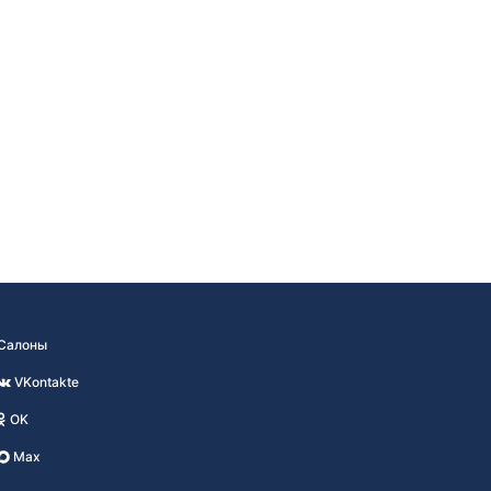
Салоны
VKontakte
OK
Max