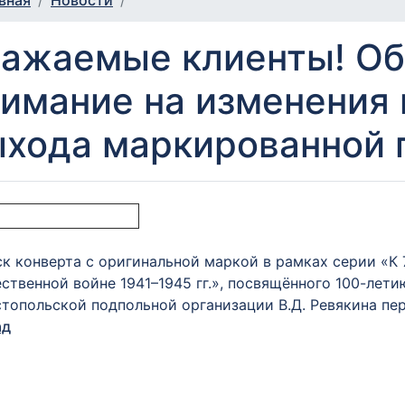
вная
Новости
важаемые клиенты! О
имание на изменения 
ыхода маркированной 
к конверта с оригинальной маркой в рамках серии «К
ственной войне 1941–1945 гг.», посвящённого 100-лет
топольской подпольной организации В.Д. Ревякина пер
ад