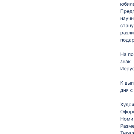
юбил
Пред
науч
стану
разл
подар
На по
знак
Иерус
К вып
дня с
Худож
Оформ
Номин
Разме
Тираж