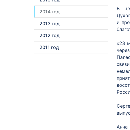
В це
2014 год
Духов
и пр
2013 год
благо
2012 год
«23 м
2011 год
чере
Пале
связи
немал
прият
восст
Росси
Серге
выпус
Анна