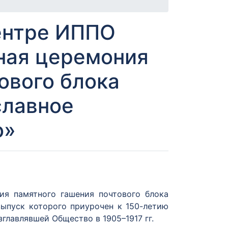
Центре ИППО
ная церемония
ового блока
славное
о»
ия памятного гашения почтового блока
ыпуск которого приурочен к 150-летию
главлявшей Общество в 1905–1917 гг.