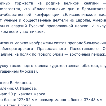
ейных торжеств на родине великой княгини —
полагается, что «Елисаветинские дни в Дармштадт
но-общественной конференции «Елисаветинское нас
т учёные и общественные деятели из Европы, Амери
ичных епархий Русской православной церкви. И выпу
ком всем участникам».
чтовых марках изображены святая преподобномученица
 Императорского Православного Палестинского 
алиме; на полях почтового блока — восточный пейзаж,
уску также подготовлена художественная обложка, вн
 гашением (Москва).
ник: В. Никонов.
ление: О. Иванова.
ал: 20 р. каждая марка.
р блока: 127×92 мм, размер марок в блоке: 37×48 мм.
: 70 тыс. блоков.