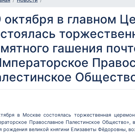
вная
Новости
 октября в главном 
остоялась торжествен
мятного гашения почт
Императорское Право
алестинское Обществ
ктября в Москве состоялась торжественная церемон
ераторское Православное Палестинское Общество», в
я рождения великой княгини Елизаветы Фёдоровны, воз