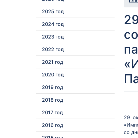
Гла
2025 год
29
2024 год
с
2023 год
па
2022 год
«
2021 год
П
2020 год
2019 год
2018 год
2017 год
29 о
«Имп
2016 год
со дн
2015 год