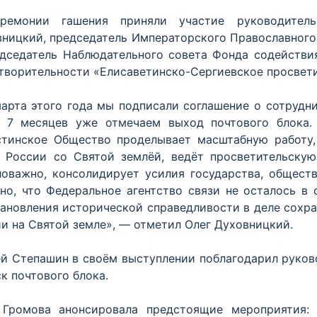
ремонии гашения приняли участие руководитель 
ницкий, председатель Императорского Православного
едседатель Наблюдательного совета Фонда содейств
творительности «Елисаветинско-Сергиевское просвети
арта этого года мы подписали соглашение о сотруд
з 7 месяцев уже отмечаем выход почтового блока.
стинское Общество проделывает масштабную работу,
 России со Святой землёй, ведёт просветительскую
оважно, консолидирует усилия государства, общест
но, что Федеральное агентство связи не осталось в 
ановления исторической справедливости в деле сохра
и на Святой земле», — отметил Олег Духовницкий.
й Степашин в своём выступлении поблагодарил руково
к почтового блока.
 Громова анонсировала предстоящие мероприятия: