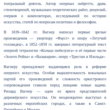
театральный деятель. Автор оперных либретто, драм,
стихотворений, музыкально-теоретических работ, рецензий,
очерков о композиторах, исследований по истории
искусства, статей по вопросам политики и философии.
В 1839–1842 гг. Вагнер написал первые зрелые
произведения — увертюру «Фауст» и оперу «Летучий
голландец», в 1852–1859 гг. завершил литературный текст
оперной тетралогии «Кольцо нибелунга» и её первые части
«Золото Рейна» и «Валькирия», оперу «Тристан и Изольда».
Вагнеру принадлежит выдающаяся роль в реформе
оперного искусства. Особая выразительность вокальных
партий его произведений и сложность оркестрового
сопровождения ставили перед певцами новые задачи.
Рихард Вагнер — один из ярких представителей
дирижёрского искусства. Он неоднократно выступал в
различных европейских городах, а также в Санкт-
Петербурге и Москве.