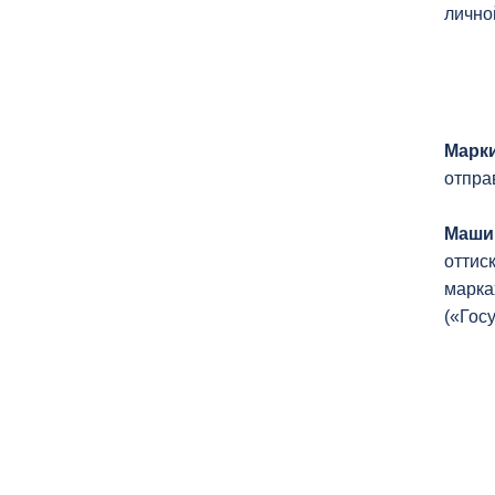
лично
Марк
отпра
Маши
оттис
марка
(«Гос