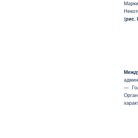
Марки
Некот
(
рис. 
Межд
админ
— Гол
Орган
харак