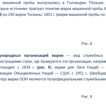
 машинной пробы выпускались в Голландии, Польше, 
орые источники трактуют понятие марок машинной пробы б
8
) из 240 марок Тосканы: 1851 г. (марки машинной пробы по
Рис. 8
ународных организаций марки
— вид служебных м
истрациями стран, где базируются эти организации, наприм
ландия: с 1934 г. (
рис. 9
); марки для Лиги Наций — 
изации Объединённых Наций — США: с 1951 г., Швейцария:
теру марки ООН являются полуофициальными служебными
Рис. 9