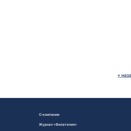
« наз
О компании
Журнал «Филателия»