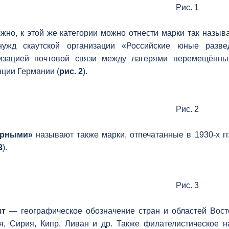
Рис. 1
жно, к этой же категории можно отнести марки так назы
нужд скаутской организации «Российские юные разве
изацией почтовой связи между лагерями перемещённы
ации Германии (
рис. 2
).
Рис. 2
ерными»
называют также марки, отпечатанные в 1930-х гг
3
).
Рис. 3
нт
— географическое обозначение стран и областей Вост
я, Сирия, Кипр, Ливан и др. Также филателистическое н