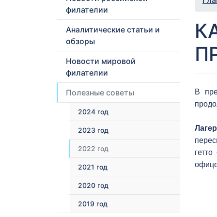
Гла
филателии
К
Аналитические статьи и
обзоры
П
Новости мировой
филателии
Полезные советы
В пре
продо
2024 год
Лаге
2023 год
перес
2022 год
гетто
офице
2021 год
2020 год
2019 год