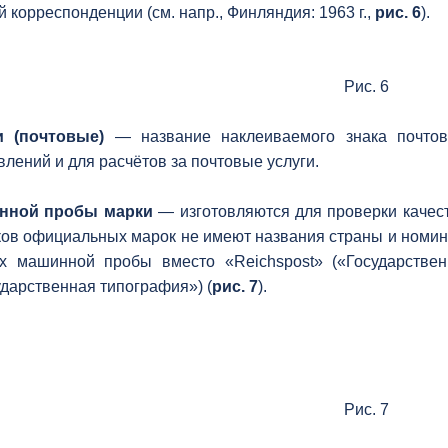
й корреспонденции (см. напр., Финляндия: 1963 г.,
рис. 6
).
Рис. 6
и (почтовые)
— название наклеиваемого знака почтов
влений и для расчётов за почтовые услуги.
нной пробы марки
— изготовляются для проверки качест
ков официальных марок не имеют названия страны и номи
х машинной пробы вместо «Reichspost» («Государственн
ударственная типография») (
рис. 7
).
Рис. 7