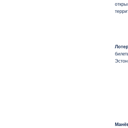
откры
терри
Лоте
билет
Эстон
Манё