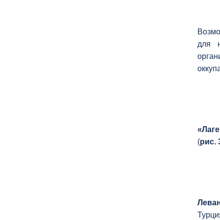
Возмо
для 
орган
оккуп
«Лаг
(
рис. 
Лева
Турци