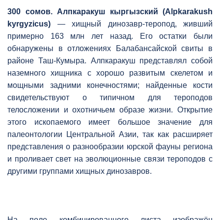
300 сомов. Алпкаракуш кыргызский (Alpkarakush
kyrgyzicus)
— хищный динозавр-теропод, живший
примерно 163 млн лет назад. Его остатки были
обнаружены в отложениях Балабансайской свиты в
районе Таш-Кумыра. Алпкаракуш представлял собой
наземного хищника с хорошо развитым скелетом и
мощными задними конечностями; найденные кости
свидетельствуют о типичном для тероподов
телосложении и охотничьем образе жизни. Открытие
этого ископаемого имеет большое значение для
палеонтологии Центральной Азии, так как расширяет
представления о разнообразии юрской фауны региона
и проливает свет на эволюционные связи тероподов с
другими группами хищных динозавров.
На поле комбинированного листа изображён