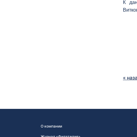
К дан
Витко
« наз
О компании
Журнал «Филателия»