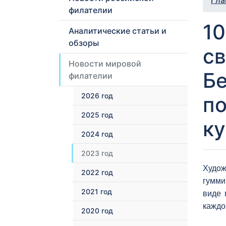
Гла
филателии
10
Аналитические статьи и
обзоры
св
Новости мировой
Бе
филателии
2026 год
по
2025 год
ку
2024 год
2023 год
Худож
2022 год
гумми
2021 год
виде 
каждой
2020 год