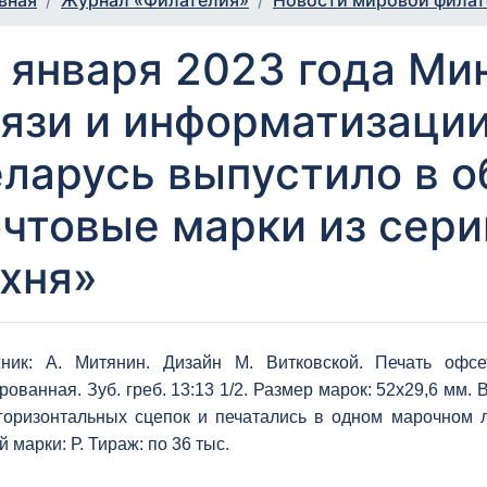
вная
Журнал «Филателия»
Новости мировой фила
 января 2023 года Ми
язи и информатизаци
ларусь выпустило в 
чтовые марки из сери
хня»
ник: А. Митянин. Дизайн М. Витковской. Печать офсе
рованная. Зуб. греб. 13:13 1/2. Размер марок: 52х29,6 мм.
горизонтальных сцепок и печатались в одном марочном л
 марки: Р. Тираж: по 36 тыс.