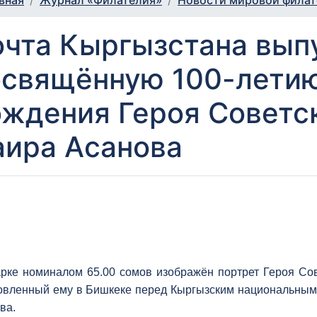
вная
Журнал «Филателия»
Новости мировой фила
чта Кыргызстана вып
освящённую 100-летию
ждения Героя Советс
аира Асанова
рке номиналом 65.00 сомов изображён портрет Героя Сов
овленный ему в Бишкеке перед Кыргызским национальным
ва.