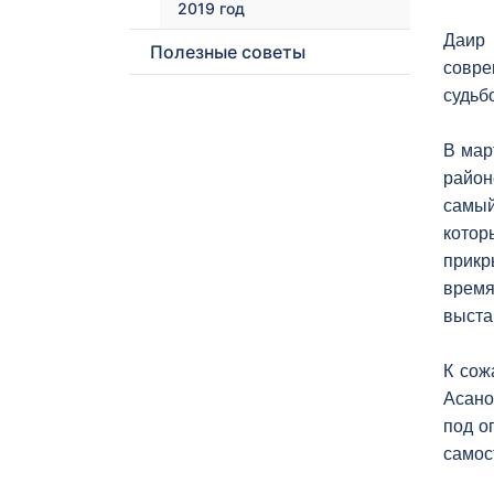
2019 год
Даир 
Полезные советы
совре
судьб
В мар
район
самый
котор
прикр
время
выста
К сож
Асано
под о
самос