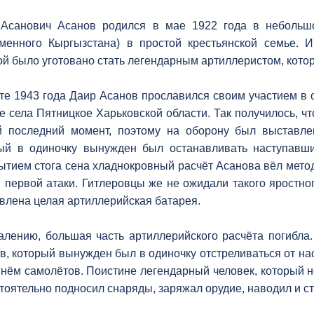
Асанович Асанов родился в мае 1922 года в небольш
менного Кыргызстана) в простой крестьянской семье. 
ой было уготовано стать легендарным артиллеристом, кото
те 1943 года Даир Асанов прославился своим участием в 
е села Пятницкое Харьковской области. Так получилось, чт
 последний момент, поэтому на оборону был выставлен
ый в одиночку вынужден был останавливать наступавш
ытием стога сена хладнокровный расчёт Асанова вёл метод
 первой атаки. Гитлеровцы же не ожидали такого яростног
влена целая артиллерийская батарея.
алению, большая часть артиллерийского расчёта погибла.
в, который вынужден был в одиночку отстреливаться от на
гнём самолётов. Поистине легендарный человек, который н
тоятельно подносил снаряды, заряжал орудие, наводил и ст