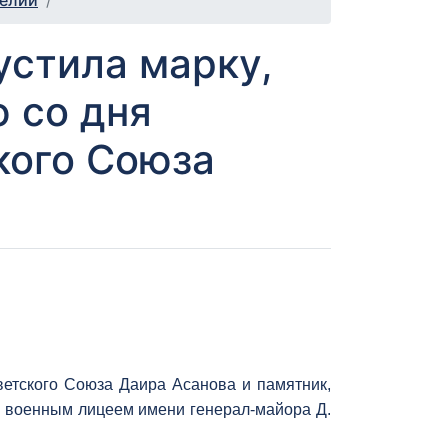
телии
устила марку,
 со дня
кого Союза
етского Союза Даира Асанова и памятник,
 военным лицеем имени генерал-майора Д.