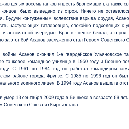
ожив целых восемь танков и шесть бронемашин, а также св
 концов, было выведено из строя. Ничего не оставалось
я. Будучи контуженным вследствие взрыва орудия, Асано
тить наступающих гитлеровцев, спокойно подходящих к у
т и автоматной очередью. Враг в спешке бежал, а героя
о за этот бой Асанов заслуженно стал Героем Советского С
 войны Асанов окончил 1-е гвардейское Ульяновское та
е танковое командное училище в 1950 году и Военно-по
году. С 1961 по 1984 год он работал командиром коми
ском районе города Фрунзе. С 1985 по 1996 год он был 
нального военного лицея. В 1994 году Асанов вышел в отст
в умер 18 сентября 2009 года в Бишкеке в возрасте 88 лет
м Советского Союза из Кыргызстана.