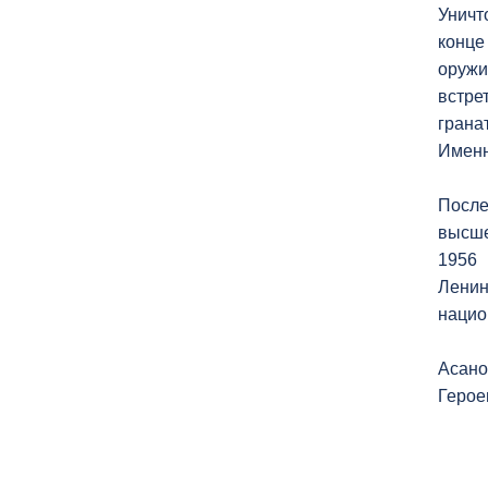
Уничт
конце
оружи
встре
грана
Именн
После
высше
1956 
Ленин
нацио
Асано
Герое