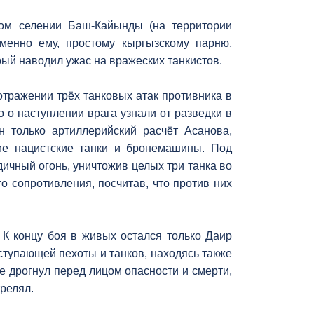
ом селении Баш-Кайынды (на территории
Именно ему, простому кыргызскому парню,
рый наводил ужас на вражеских танкистов.
отражении трёх танковых атак противника в
о о наступлении врага узнали от разведки в
 только артиллерийский расчёт Асанова,
ие нацистские танки и бронемашины. Под
ичный огонь, уничтожив целых три танка во
о сопротивления, посчитав, что против них
 К концу боя в живых остался только Даир
ступающей пехоты и танков, находясь также
е дрогнул перед лицом опасности и смерти,
релял.