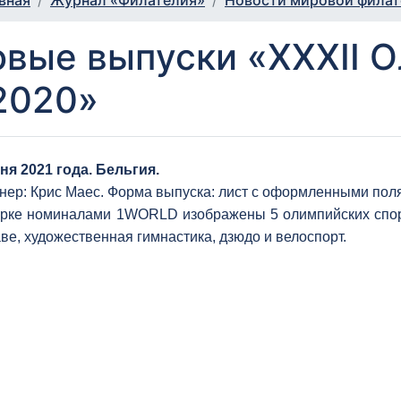
вная
Журнал «Филателия»
Новости мировой фила
вые выпуски «XXXII 
2020»
ня 2021 года. Бельгия.
нер: Крис Маес. Форма выпуска: лист с оформленными поля
рке номиналами 1WORLD изображены 5 олимпийских спорти
аве, художественная гимнастика, дзюдо и велоспорт.