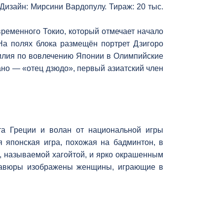
изайн: Мирсини Вардопулу. Тираж: 20 тыс.
ременного Токио, который отмечает начало
На полях блока размещён портрет Дзигоро
силия по вовлечению Японии в Олимпийские
ано — «отец дзюдо», первый азиатский член
а Греции и волан от национальной игры
 японская игра, похожая на бадминтон, в
й, называемой хагойтой, и ярко окрашенным
гравюры изображены женщины, играющие в