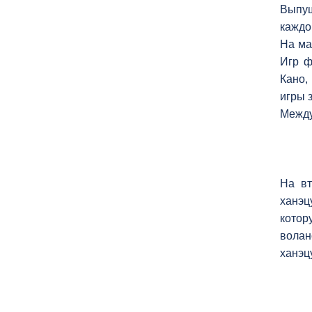
Выпущ
каждо
На ма
Игр ф
Кано,
игры 
Между
На вт
ханэц
котор
волан
ханэц