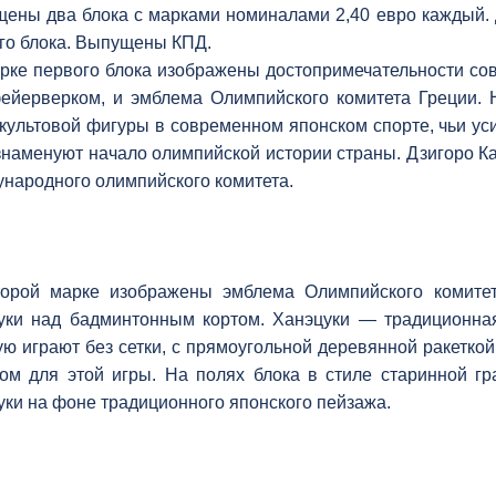
ены два блока с марками номиналами 2,40 евро каждый. Д
го блока. Выпущены КПД.
рке первого блока изображены достопримечательности сов
ейерверком, и эмблема Олимпийского комитета Греции. 
 культовой фигуры в современном японском спорте, чьи у
знаменуют начало олимпийской истории страны. Дзигоро К
народного олимпийского комитета.
орой марке изображены эмблема Олимпийского комитет
уки над бадминтонным кортом. Ханэцуки — традиционная
ую играют без сетки, с прямоугольной деревянной ракетко
ом для этой игры. На полях блока в стиле старинной 
уки на фоне традиционного японского пейзажа.