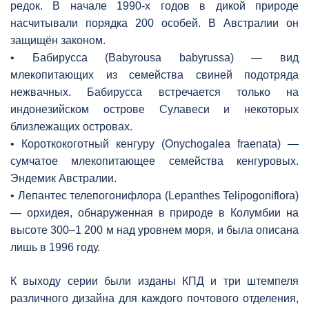
редок. В начале 1990-х годов в дикой природе
насчитывали порядка 200 особей. В Австралии он
защищён законом.
• Бабирусса (Babyrousa babyrussa) — вид
млекопитающих из семейства свиней подотряда
нежвачных. Бабирусса встречается только на
индонезийском острове Сулавеси и некоторых
близлежащих островах.
• Короткокоготный кенгуру (Onychogalea fraenata) —
сумчатое млекопитающее семейства кенгуровых.
Эндемик Австралии.
• Лепантес телепогонифлора (Lepanthes Telipogoniflora)
— орхидея, обнаруженная в природе в Колумбии на
высоте 300–1 200 м над уровнем моря, и была описана
лишь в 1996 году.
К выходу серии были изданы КПД и три штемпеля
различного дизайна для каждого почтового отделения,