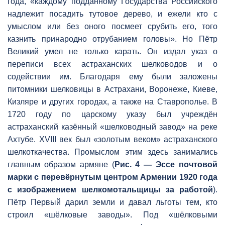
года, «каждому подданному Государства Российского
надлежит посадить тутовое дерево, и ежели кто с
умыслом или без оного посмеет срубить его, того
казнить принародно отрубанием головы». Но Пётр
Великий умел не только карать. Он издал указ о
переписи всех астраханских шелководов и о
содействии им. Благодаря ему были заложены
питомники шелковицы в Астрахани, Воронеже, Киеве,
Кизляре и других городах, а также на Ставрополье. В
1720 году по царскому указу был учреждён
астраханский казённый «шелководный завод» на реке
Ахтубе. XVIII век был «золотым веком» астраханского
шелкоткачества. Промыслом этим здесь занимались
главным образом армяне (
Рис. 4 — Эссе почтовой
марки с перевёрнутым центром Армении 1920 года
с изображением шелкомотальщицы за работой
).
Пётр Первый дарил земли и давал льготы тем, кто
строил «шёлковые заводы». Под «шёлковыми