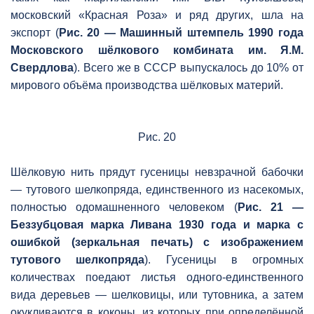
московский «Красная Роза» и ряд других, шла на
экспорт (
Рис. 20 — Машинный штемпель 1990 года
Московского шёлкового комбината им. Я.М.
Свердлова
). Всего же в СССР выпускалось до 10% от
мирового объёма производства шёлковых материй.
Рис. 20
Шёлковую нить прядут гусеницы невзрачной бабочки
— тутового шелкопряда, единственного из насекомых,
полностью одомашненного человеком (
Рис. 21 —
Беззубцовая марка Ливана 1930 года и марка с
ошибкой (зеркальная печать) с изображением
тутового шелкопряда
). Гусеницы в огромных
количествах поедают листья одного-единственного
вида деревьев — шелковицы, или тутовника, а затем
окукливаются в коконы, из которых при определённой