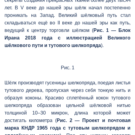
секреты создания прекрасных тканей более двух тысяч
лет. В V веке до нашей эры шёлк начал постепенно
проникать на Запад. Великий шёлковый путь стал
складываться ещё во II веке до нашей эры как путь,
ведущий к центру торговли шёлком (
Рис. 1 — Блок
Ирана 2018 года с иллюстрацией Великого
шёлкового пути и тутового шелкопряда
).
Рис. 1
Шёлк производят гусеницы шелкопряда, поедая листья
тутового дерева, пропуская через себя тонкую нить и
образуя коконы. Красиво сплетённый кокон тутового
шелкопряда образован цельной шёлковой нитью
толщиной 10–30 микрон, длина которой может
достигать километра (
Рис. 2 — Проект и почтовая
марка КНДР 1965 года с тутовым шелкопрядом и