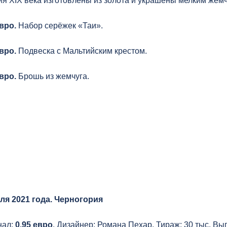
ия XIX века изготовлены из золота и украшены мелким жемч
евро.
Набор серёжек «Таи».
евро.
Подвеска с Мальтийским крестом.
евро.
Брошь из жемчуга.
ля 2021 года. Черногория
нал:
0,95 евро
. Дизайнер: Романа Пехар. Тираж: 30 тыс. В