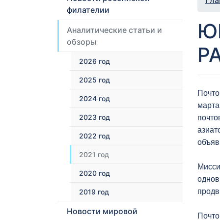
Гла
филателии
Ю
Аналитические статьи и
обзоры
Р
2026 год
2025 год
Почто
2024 год
марта
2023 год
почто
азиат
2022 год
объяв
2021 год
Мисси
2020 год
однов
продв
2019 год
Новости мировой
Почто