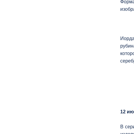
Форма
изобр
Иорда
рубин
котор
сереб
12 ию
В сер