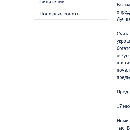
филателии
Вось
опред
Полезные советы
Лучша
Счита
украш
богат
искус
протя
появл
предк
Предл
17 ию
Номин
тыс. 