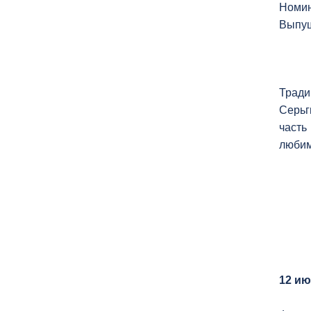
Номин
Выпу
Тради
Серьг
часть
любим
12 ию