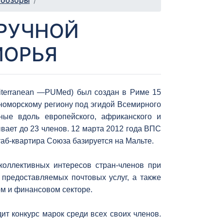
 обзоры
РУЧНОЙ
МОРЬЯ
diterranean —PUMed) был создан в Риме 15
номорскому региону под эгидой Всемирного
ные вдоль европейского, африканского и
вает до 23 членов. 12 марта 2012 года ВПС
б-квартира Союза базируется на Мальте.
коллективных интересов стран-членов при
предоставляемых почтовых услуг, а также
ом и финансовом секторе.
т конкурс марок среди всех своих членов.