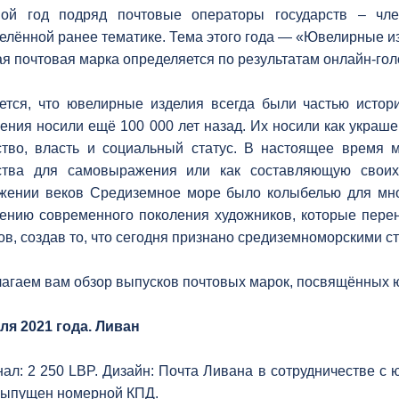
мой год подряд почтовые операторы государств – чл
елённой ранее тематике. Тема этого года — «Ювелирные и
я почтовая марка определяется по результатам онлайн-гол
ется, что ювелирные изделия всегда были частью истор
ения носили ещё 100 000 лет назад. Их носили как украшен
ство, власть и социальный статус. В настоящее время 
ства для самовыражения или как составляющую своих
жении веков Средиземное море было колыбелью для мног
ению современного поколения художников, которые перен
ов, создав то, что сегодня признано средиземноморскими с
агаем вам обзор выпусков почтовых марок, посвящённых 
ля 2021 года. Ливан
ал: 2 250 LBP. Дизайн: Почта Ливана в сотрудничестве с
Выпущен номерной КПД.