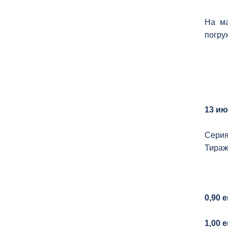
На ма
погру
13 ию
Серия
Тираж
0,90 
1,00 