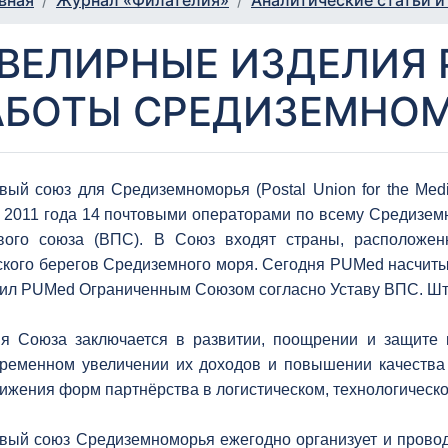
вная
Журнал «Филателия»
Аналитические статьи и
ВЕЛИРНЫЕ ИЗДЕЛИЯ 
АБОТЫ СРЕДИЗЕМНО
вый союз для Средиземноморья (Postal Union for the Me
 2011 года 14 почтовыми операторами по всему Средизем
вого союза (ВПС). В Союз входят страны, расположен
ского берегов Средиземного моря. Сегодня PUMed насчиты
ил PUMed Ограниченным Союзом согласно Уставу ВПС. Шта
я Союза заключается в развитии, поощрении и защите 
ременном увеличении их доходов и повышении качества 
ижения форм партнёрства в логистическом, технологическ
вый союз Средиземноморья ежегодно организует и проводи