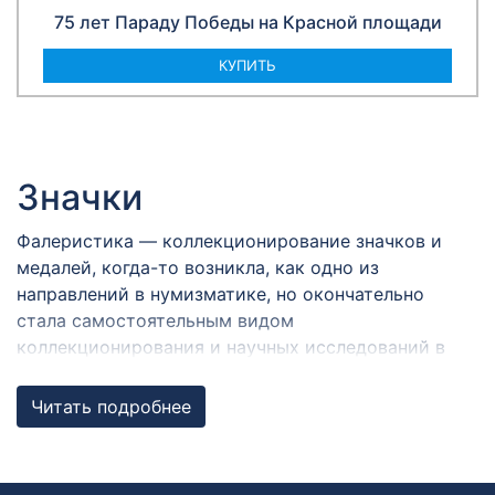
75 лет Параду Победы на Красной площади
КУПИТЬ
Значки
Фалеристика — коллекционирование значков и
медалей, когда-то возникла, как одно из
направлений в нумизматике, но окончательно
стала самостоятельным видом
коллекционирования и научных исследований в
семидесятых годах прошлого века.
Читать подробнее
Термин «фалеристика» произошёл от латинского
«falerae, phalerae» (фале́ра, мн. ч.; — металлические
украшения, служившие воинскими знаками