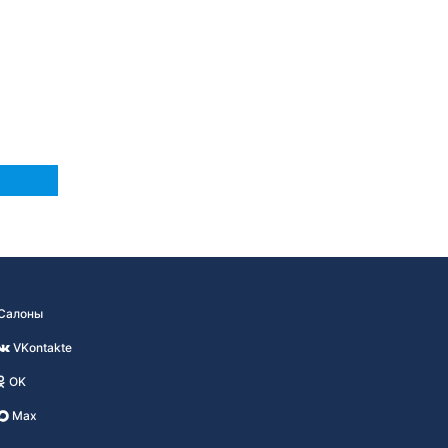
Салоны
VKontakte
OK
Max