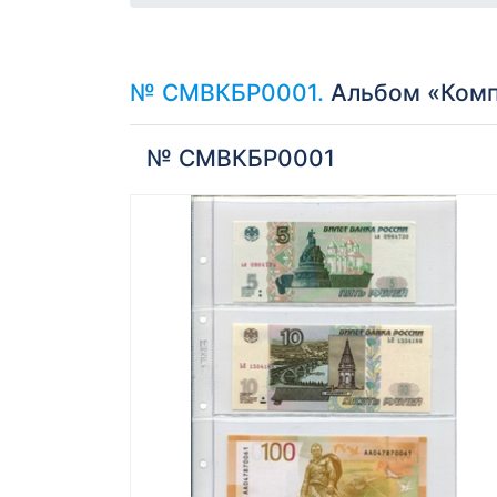
№ СМВКБР0001.
Альбом «Компл
№ СМВКБР0001