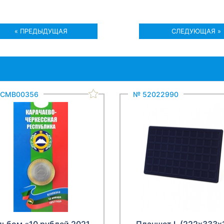
« ПРЕДЫДУЩАЯ
СЛЕДУЮЩАЯ »
 СМВ00356
№ 52022990