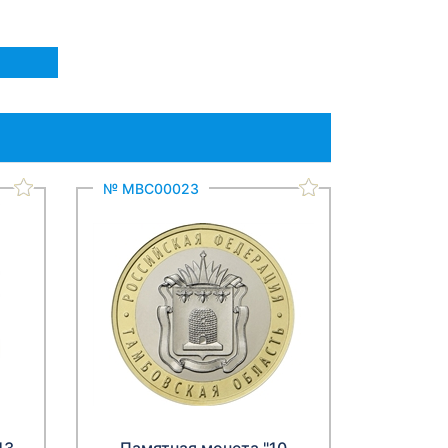
№ МВС00023