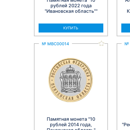
Памятная монета "10
А
рублей 2022 года
"Ивановская область""
К
КУПИТЬ
№ МВС00014
№ 
Памятная монета "10
рублей 2014 года,
"Ре