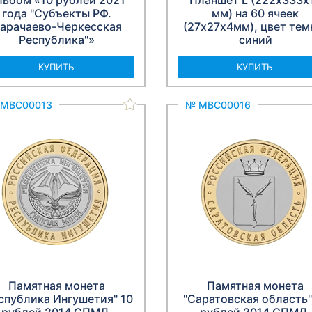
льбом «10 рублей 2021
Планшет L (222х333х
года "Субъекты РФ.
мм) на 60 ячеек
арачаево-Черкесская
(27х27х4мм), цвет тем
Республика"»
синий
КУПИТЬ
КУПИТЬ
МВС00013
№ МВС00016
Памятная монета
Памятная монета
спублика Ингушетия" 10
"Саратовская область"