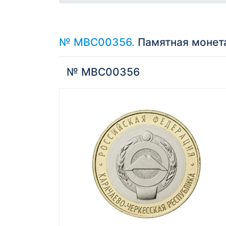
№ МВС00356.
Памятная монета
№ МВС00356