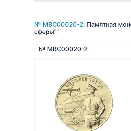
№ МВС00020-2.
Памятная моне
сферы""
№ МВС00020-2