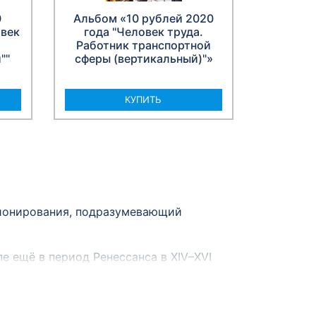
0
Альбом «10 рублей 2020
овек
года "Человек труда.
Работник транспортной
""
сферы (вертикальный)"»
КУПИТЬ
ционирования, подразумевающий
е ещё в период Ренессанса в XIV–XVI
менных каталогов с зарисовками и
ы, выпущенные в той стране, где она
Систематизация монет началась только