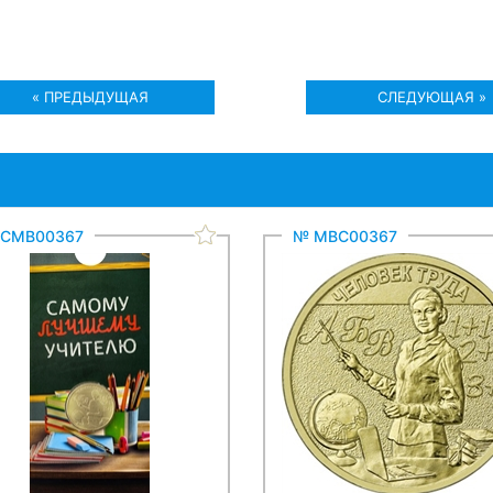
« ПРЕДЫДУЩАЯ
СЛЕДУЮЩАЯ »
СМВ00367
№ МВС00367