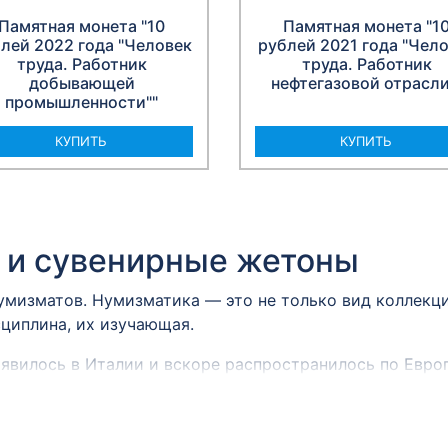
Памятная монета "10
Памятная монета "1
лей 2022 года "Человек
рублей 2021 года "Чел
труда. Работник
труда. Работник
добывающей
нефтегазовой отрасли
промышленности""
КУПИТЬ
КУПИТЬ
 и сувенирные жетоны
умизматов. Нумизматика — это не только вид коллек
сциплина, их изучающая.
явилось в Италии и вскоре распространилось по Европ
частные коллекции и, как следствие, прототипы совре
. Первые коллекции преимущественно содержали монет
пополняясь иностранными или старинными образцами. 