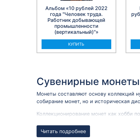
Альбом «10 рублей 2022
года "Человек труда.
руб
Работник добывающей
промышленности
(вертикальный)"»
КУПИТЬ
Сувенирные монеты
Монеты составляют основу коллекций н
собирание монет, но и историческая ди
Коллекционирование монет как хобби по
веках. В то же время появились первые 
описаниями содержавшихся в них монет
Читать подробнее
собиралась, как правило, бессистемно 