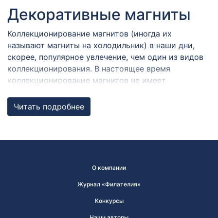
Декоративные магниты
Коллекционирование магнитов (иногда их
называют магниты на холодильник) в наши дни,
скорее, популярное увлечение, чем один из видов
коллекционирования. В настоящее время
коллекционирование магнитов не имеет
официального названия. Наиболее
распространённым определением является термин
Читать подробнее
«мемомагнетика» (memomagnetics - memoriale (lat)
- память и magnetis (gr) - магнит).
История современного магнитика, который мы
любим вешать на холодильник, началась с так
О компании
называемого держателя легких предметов на
металлических поверхностях. Патент на идею
Журнал «Филателия»
использовать магнит как держатель получил Джон
Конкурсы
И. Уитли в ноябре 1954 года.
Наши авторы