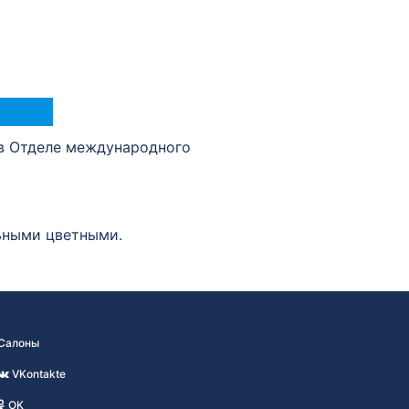
в Отделе международного
льными цветными.
Салоны
VKontakte
OK