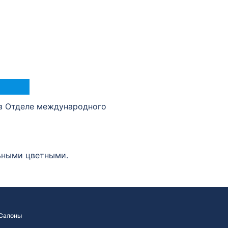
в Отделе международного
льными цветными.
Салоны