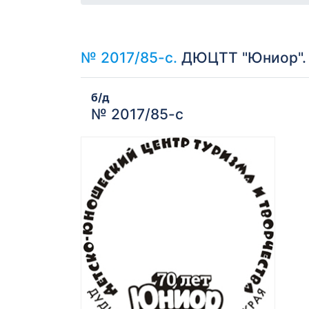
№ 2017/85-с.
ДЮЦТТ "Юниор". 
б/д
№ 2017/85-с