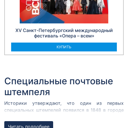
XV Санкт-Петербургский международный
фестиваль «Опера – всем»
КУПИТЬ
Специальные почтовые
штемпеля
Историки утверждают, что один из первых
специальных штемпелей появился в 1848 в городе
Кромержиже. Здесь во время революции 1848 года
собрался Кромержижский парламент.
Читать подробнее