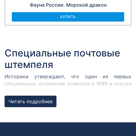
Фауна России. Морской дракон
КУПИТЬ
Специальные почтовые
штемпеля
Историки утверждают, что один из первых
специальных штемпелей появился в 1848 в городе
Кромержиже. Здесь во время революции 1848 года
собрался Кромержижский парламент.
Читать подробнее
Парламентарии решили отметить его работу
специальным почтовым штемпелем, которым
гасилась вся входящая и исходящая
корреспонденция.