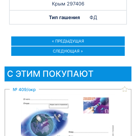
Крым 297406
ФД
« ПРЕДЫДУЩАЯ
СЛЕДУЮЩАЯ »
С ЭТИМ ПОКУПАЮТ
№ 409/окр