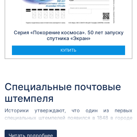
Серия «Покорение космоса». 50 лет запуску
спутника «Экран»
КУПИТЬ
Специальные почтовые
штемпеля
Историки утверждают, что один из первых
специальных штемпелей появился в 1848 в городе
Кромержиже. Здесь во время революции 1848 года
собрался Кромержижский парламент.
Читать подробнее